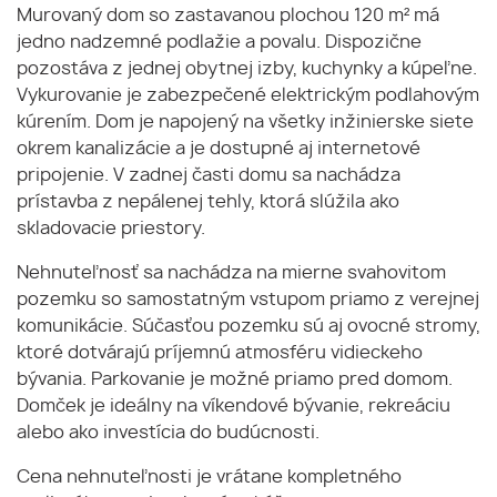
Murovaný dom so zastavanou plochou 120 m² má
jedno nadzemné podlažie a povalu. Dispozične
pozostáva z jednej obytnej izby, kuchynky a kúpeľne.
Vykurovanie je zabezpečené elektrickým podlahovým
kúrením. Dom je napojený na všetky inžinierske siete
okrem kanalizácie a je dostupné aj internetové
pripojenie. V zadnej časti domu sa nachádza
prístavba z nepálenej tehly, ktorá slúžila ako
skladovacie priestory.
Nehnuteľnosť sa nachádza na mierne svahovitom
pozemku so samostatným vstupom priamo z verejnej
komunikácie. Súčasťou pozemku sú aj ovocné stromy,
ktoré dotvárajú príjemnú atmosféru vidieckeho
bývania. Parkovanie je možné priamo pred domom.
Domček je ideálny na víkendové bývanie, rekreáciu
alebo ako investícia do budúcnosti.
Cena nehnuteľnosti je vrátane kompletného