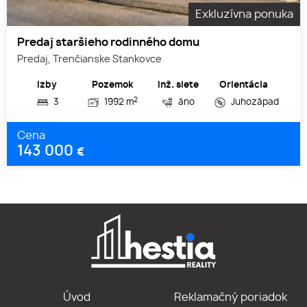
Exkluzívna ponuka
Predaj staršieho rodinného domu
Predaj, Trenčianske Stankovce
Izby
Pozemok
Inž. siete
Orientácia
2
3
1992 m
áno
Juhozápad
Cena
143 000
€
Úvod
Reklamačný poriadok