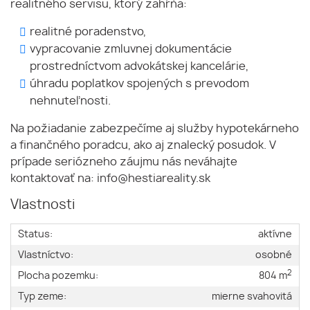
realitného servisu, ktorý zahŕňa:
realitné poradenstvo,
vypracovanie zmluvnej dokumentácie
prostredníctvom advokátskej kancelárie,
úhradu poplatkov spojených s prevodom
nehnuteľnosti.
Na požiadanie zabezpečíme aj služby hypotekárneho
a finančného poradcu, ako aj znalecký posudok. V
prípade seriózneho záujmu nás neváhajte
kontaktovať na:
info@hestiareality.sk
Vlastnosti
Status:
aktívne
Vlastníctvo:
osobné
2
Plocha pozemku:
804 m
Typ zeme:
mierne svahovitá