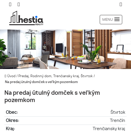
MENU
Úvod
/
Predaj, Rodinný dom, Trenčiansky kraj, Štvrtok
/
Na predaj útulný domček s veľkým pozemkom
Na predaj útulný domček s veľkým
pozemkom
Obec:
Štvrtok
Okres:
Trenčín
Kraj:
Trenčiansky kraj