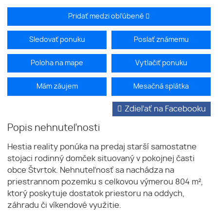
Pridať medzi obľúbené
Sledovať ponuku
Poslať známemu
Poloha na mape
Vytlačiť ponuku
Mám záujem
Mesačná splátka
Zdieľať na Facebooku
Popis nehnuteľnosti
Hestia reality ponúka na predaj starší samostatne
stojaci rodinný domček situovaný v pokojnej časti
obce Štvrtok. Nehnuteľnosť sa nachádza na
priestrannom pozemku s celkovou výmerou 804 m²,
ktorý poskytuje dostatok priestoru na oddych,
záhradu či víkendové využitie.