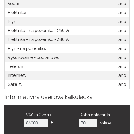
Voda:
áno
Elektrika:
áno
Plyn:
áno
Elektrika - na pozemku - 230 V:
áno
Elektrika - na pozemku - 380 V:
áno
Plyn - na pozemku:
áno
Vykurovanie - podlahové:
áno
Telefón:
áno
Internet:
áno
Satelit:
áno
Informatívna úverová kalkulačka
Výška úveru:
Doba splácania:
€
rokov