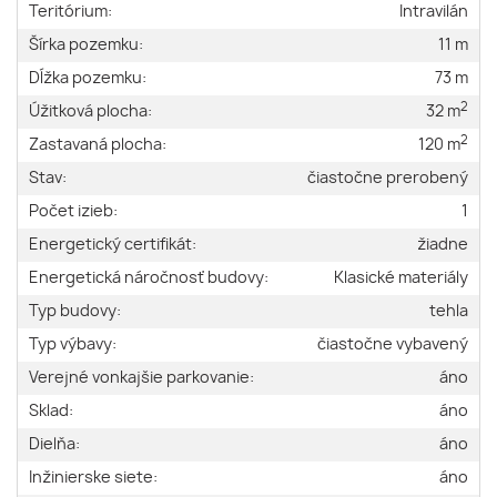
Teritórium:
Intravilán
Šírka pozemku:
11 m
Dĺžka pozemku:
73 m
2
Úžitková plocha:
32 m
2
Zastavaná plocha:
120 m
Stav:
čiastočne prerobený
Počet izieb:
1
Energetický certifikát:
žiadne
Energetická náročnosť budovy:
Klasické materiály
Typ budovy:
tehla
Typ výbavy:
čiastočne vybavený
Verejné vonkajšie parkovanie:
áno
Sklad:
áno
Dielňa:
áno
Inžinierske siete:
áno