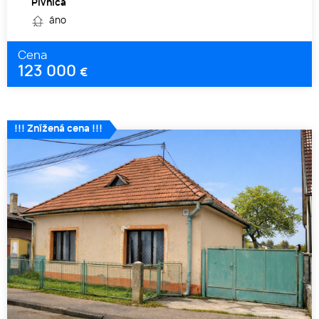
Pivnica
áno
Cena
123 000
€
!!! Znížená cena !!!