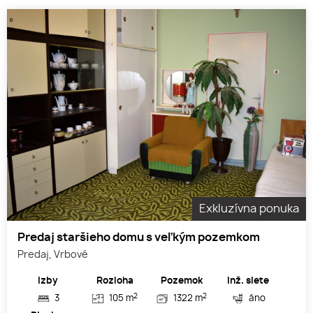
Exkluzívna ponuka
Predaj staršieho domu s veľkým pozemkom
Predaj, Vrbové
Izby
Rozloha
Pozemok
Inž. siete
2
2
3
105 m
1322 m
áno