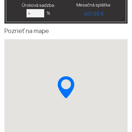
Mesačná splátka:
Úroková sadzba:
%
401.03 €
Pozrieť na mape