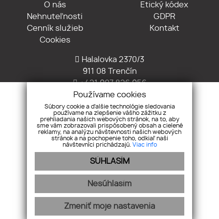
O nás
Etický kódex
Nehnuteľnosti
GDPR
Cenník služieb
Kontakt
Cookies
Halalovka 2370/3
911 08 Trenčín
+421 907 826 956
Používame cookies
info@hestiareality.sk
Súbory cookie a ďalšie technológie sledovania
používame na zlepšenie vášho zážitku z
prehliadania našich webových stránok, na to, aby
sme vám zobrazovali prispôsobený obsah a cielené
reklamy, na analýzu návštevnosti našich webových
stránok a na pochopenie toho, odkiaľ naši
návštevníci prichádzajú.
Viac info
Pridajte si nás
SÚHLASÍM
Nesúhlasím
Zmeniť moje nastavenia
webex.digital
-
REALVIA.sk